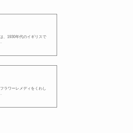
、1930年代のイギリスで
…
チフラワーレメディをくわし
…