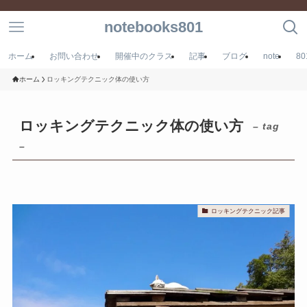
notebooks801
ホーム
お問い合わせ
開催中のクラス
記事
ブログ
note
8
ホーム
ロッキングテクニック体の使い方
ロッキングテクニック体の使い方
– tag
–
ロッキングテクニック記事