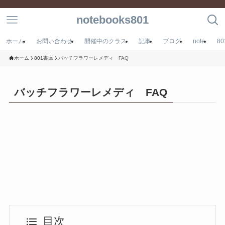
notebooks801
ホーム
お問い合わせ
開催中のクラス
記事
ブログ
note
8
ホーム
801書庫
バッチフラワーレメディ FAQ
バッチフラワーレメディ FAQ
目次