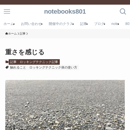
notebooks801
ホーム
お問い合わせ
開催中のクラス
記事
ブログ
note
8
ホーム
記事
重さを感じる
記事
ロッキングテクニック記事
触れること
ロッキングテクニック体の使い方