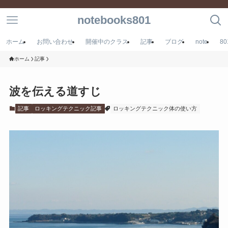
notebooks801
ホーム
お問い合わせ
開催中のクラス
記事
ブログ
note
8
ホーム
記事
波を伝える道すじ
記事
ロッキングテクニック記事
ロッキングテクニック体の使い方